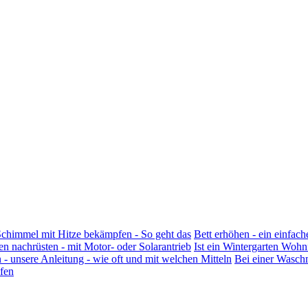
chimmel mit Hitze bekämpfen - So geht das
Bett erhöhen - ein einfa
en nachrüsten - mit Motor- oder Solarantrieb
Ist ein Wintergarten Woh
n - unsere Anleitung - wie oft und mit welchen Mitteln
Bei einer Wasch
fen