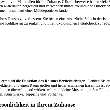
Auswahl von Materialien für Ihr Zuhause. Glücklicherweise haben viele 
n Materialien hergestellt und verwenden umweltfreundliche Drucktechn
nen, anstatt auf einer Mülldeponie zu landen.
hres Hauses zu verbessern. Sie bieten eine zusätzliche Schicht der Iso
 und Kühlkosten zu senken und Ihren ökologischen Fußabdruck zu reduz
palette und die Funktion des Raumes berücksichtigen
. Denken Sie a
lektieren und einen Raum größer und heller erscheinen lassen. Es ist 
äumen überwältigend wirken, während kleine Muster in großen Räumen 
bel, Kunstwerke, Teppiche und Vorhänge.
rsönlichkeit in Ihrem Zuhause