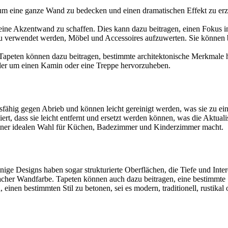
 eine ganze Wand zu bedecken und einen dramatischen Effekt zu erziel
ne Akzentwand zu schaffen. Dies kann dazu beitragen, einen Fokus i
 verwendet werden, Möbel und Accessoires aufzuwerten. Sie können 
apeten können dazu beitragen, bestimmte architektonische Merkmale 
der um einen Kamin oder eine Treppe hervorzuheben.
dsfähig gegen Abrieb und können leicht gereinigt werden, was sie zu e
t, dass sie leicht entfernt und ersetzt werden können, was die Aktualis
 einer idealen Wahl für Küchen, Badezimmer und Kinderzimmer macht.
e Designs haben sogar strukturierte Oberflächen, die Tiefe und Inter
nfacher Wandfarbe. Tapeten können auch dazu beitragen, eine bestimmt
einen bestimmten Stil zu betonen, sei es modern, traditionell, rustikal 