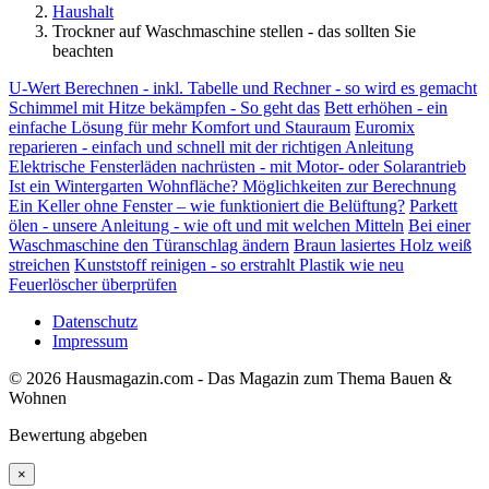
Haushalt
Trockner auf Waschmaschine stellen - das sollten Sie
beachten
U-Wert Berechnen - inkl. Tabelle und Rechner - so wird es gemacht
Schimmel mit Hitze bekämpfen - So geht das
Bett erhöhen - ein
einfache Lösung für mehr Komfort und Stauraum
Euromix
reparieren - einfach und schnell mit der richtigen Anleitung
Elektrische Fensterläden nachrüsten - mit Motor- oder Solarantrieb
Ist ein Wintergarten Wohnfläche? Möglichkeiten zur Berechnung
Ein Keller ohne Fenster – wie funktioniert die Belüftung?
Parkett
ölen - unsere Anleitung - wie oft und mit welchen Mitteln
Bei einer
Waschmaschine den Türanschlag ändern
Braun lasiertes Holz weiß
streichen
Kunststoff reinigen - so erstrahlt Plastik wie neu
Feuerlöscher überprüfen
Datenschutz
Impressum
© 2026 Hausmagazin.com - Das Magazin zum Thema Bauen &
Wohnen
Bewertung abgeben
×