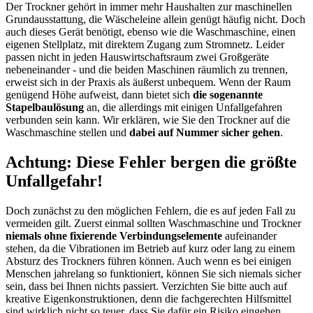
Der Trockner gehört in immer mehr Haushalten zur maschinellen
Grundausstattung, die Wäscheleine allein genügt häufig nicht. Doch
auch dieses Gerät benötigt, ebenso wie die Waschmaschine, einen
eigenen Stellplatz, mit direktem Zugang zum Stromnetz. Leider
passen nicht in jeden Hauswirtschaftsraum zwei Großgeräte
nebeneinander - und die beiden Maschinen räumlich zu trennen,
erweist sich in der Praxis als äußerst unbequem. Wenn der Raum
genügend Höhe aufweist, dann bietet sich
die sogenannte
Stapelbaulösung
an, die allerdings mit einigen Unfallgefahren
verbunden sein kann. Wir erklären, wie Sie den Trockner auf die
Waschmaschine stellen und
dabei auf Nummer sicher gehen
.
Achtung: Diese Fehler bergen die größte
Unfallgefahr!
Doch zunächst zu den möglichen Fehlern, die es auf jeden Fall zu
vermeiden gilt. Zuerst einmal sollten Waschmaschine und Trockner
niemals ohne fixierende Verbindungselemente
aufeinander
stehen, da die Vibrationen im Betrieb auf kurz oder lang zu einem
Absturz des Trockners führen können. Auch wenn es bei einigen
Menschen jahrelang so funktioniert, können Sie sich niemals sicher
sein, dass bei Ihnen nichts passiert. Verzichten Sie bitte auch auf
kreative Eigenkonstruktionen, denn die fachgerechten Hilfsmittel
sind wirklich nicht so teuer, dass Sie dafür ein Risiko eingehen