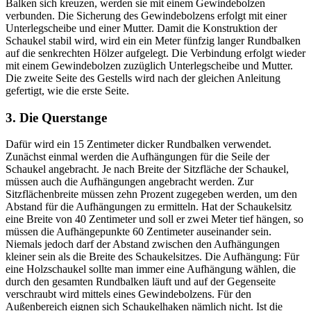
Balken sich kreuzen, werden sie mit einem Gewindebolzen
verbunden. Die Sicherung des Gewindebolzens erfolgt mit einer
Unterlegscheibe und einer Mutter. Damit die Konstruktion der
Schaukel stabil wird, wird ein ein Meter fünfzig langer Rundbalken
auf die senkrechten Hölzer aufgelegt. Die Verbindung erfolgt wieder
mit einem Gewindebolzen zuzüglich Unterlegscheibe und Mutter.
Die zweite Seite des Gestells wird nach der gleichen Anleitung
gefertigt, wie die erste Seite.
3. Die Querstange
Dafür wird ein 15 Zentimeter dicker Rundbalken verwendet.
Zunächst einmal werden die Aufhängungen für die Seile der
Schaukel angebracht. Je nach Breite der Sitzfläche der Schaukel,
müssen auch die Aufhängungen angebracht werden. Zur
Sitzflächenbreite müssen zehn Prozent zugegeben werden, um den
Abstand für die Aufhängungen zu ermitteln. Hat der Schaukelsitz
eine Breite von 40 Zentimeter und soll er zwei Meter tief hängen, so
müssen die Aufhängepunkte 60 Zentimeter auseinander sein.
Niemals jedoch darf der Abstand zwischen den Aufhängungen
kleiner sein als die Breite des Schaukelsitzes. Die Aufhängung: Für
eine Holzschaukel sollte man immer eine Aufhängung wählen, die
durch den gesamten Rundbalken läuft und auf der Gegenseite
verschraubt wird mittels eines Gewindebolzens. Für den
Außenbereich eignen sich Schaukelhaken nämlich nicht. Ist die