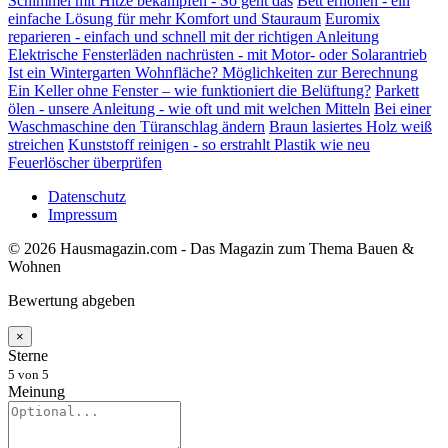
Schimmel mit Hitze bekämpfen - So geht das
Bett erhöhen - ein
einfache Lösung für mehr Komfort und Stauraum
Euromix
reparieren - einfach und schnell mit der richtigen Anleitung
Elektrische Fensterläden nachrüsten - mit Motor- oder Solarantrieb
Ist ein Wintergarten Wohnfläche? Möglichkeiten zur Berechnung
Ein Keller ohne Fenster – wie funktioniert die Belüftung?
Parkett
ölen - unsere Anleitung - wie oft und mit welchen Mitteln
Bei einer
Waschmaschine den Türanschlag ändern
Braun lasiertes Holz weiß
streichen
Kunststoff reinigen - so erstrahlt Plastik wie neu
Feuerlöscher überprüfen
Datenschutz
Impressum
© 2026 Hausmagazin.com - Das Magazin zum Thema Bauen &
Wohnen
Bewertung abgeben
×
Sterne
5
von 5
Meinung