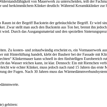
derstandsfähigkeit von Mauerwerk zu unterscheiden, teilt der Fachmann 
r und herkömmlichem Klinker deutlich: Während Keramikklinker zur hö
Raum ist der Begriff Backstein der gebräuchliche Begriff. Er wird s
. Zwar stellt man auch den Backstein aus Ton her, brennt ihn jedoch 
 wird. Durch das Ausgangsmaterial und den speziellen Sinterungsprozes
iten. Zu kosten- und zeitaufwändig erscheint es, ein Vormauerwerk a
er mit Hinterlüftung handelt, klebt der Bauherr bei der Fassade mit 
 „echten“ Klinkermauer kann schnell in den fünfstelligen Eurobereich ru
t das Wasser reichen kann, ist klar. Dennoch: Ein mit Riemchen verbl
geleicht wie echter Klinker, muss jedoch nach rund 15 Jahren das erste
rung der Fugen. Nach 30 Jahren muss das Wärmedämmverbundsystem ko
medämmwerte.
te) gehören: