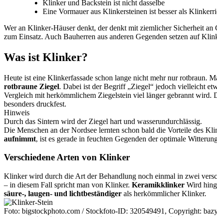
Klinker und Backstein ist nicht dasselbe
Eine Vormauer aus Klinkersteinen ist besser als Klinker
Wer an Klinker-Häuser denkt, der denkt mit ziemlicher Sicherheit a
zum Einsatz. Auch Bauherren aus anderen Gegenden setzen auf Klinker
Was ist Klinker?
Heute ist eine Klinkerfassade schon lange nicht mehr nur rotbraun. M
rotbraune Ziegel
. Dabei ist der Begriff „Ziegel“ jedoch vielleicht e
Vergleich mit herkömmlichem Ziegelstein viel länger gebrannt wird
besonders druckfest.
Hinweis
Durch das Sintern wird der Ziegel hart und wasserundurchlässig.
Die Menschen an der Nordsee lernten schon bald die Vorteile des Kli
aufnimmt
, ist es gerade in feuchten Gegenden der optimale Witterun
Verschiedene Arten von Klinker
Klinker wird durch die Art der Behandlung noch einmal in zwei versc
– in diesem Fall spricht man von Klinker.
Keramikklinker
Wird hing
säure-, laugen- und lichtbeständiger
als herkömmlicher Klinker.
Foto: bigstockphoto.com / Stockfoto-ID: 320549491, Copyright: baz