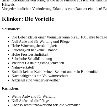
diesen Arbeitsschritten bringt er die neue Fassade aus Klinkerriemche
Hinweis
Vor jeder baulichen Veränderung Erlaubnis vom Bauamt einholen! Be
Klinker: Die Vorteile
Vormauer:
Die Lebensdauer einer Vormauer kann bis zu 100 Jahre betrag
Null Aufwand für Wartung und Pflege
Hohe Witterungsbeständigkeit
Feuchtigkeit hat keine Chance
Hohe Frostbeständigkeit
Sehr hohe Schalldämmung
Vielerlei Gestaltungsmöglichkeiten
Naturwerkstoff
Enthält keinen Kalk, keinen Zement und kein Bindemittel
Nachhaltiger als ein Vollwärmeschutz
Altziegel sind wiederverwertbar
Riemchen:
Wenig Aufwand für Wartung
Null Aufwand für Pflege
Ebenso schmutzabweisend wie die Vormauer