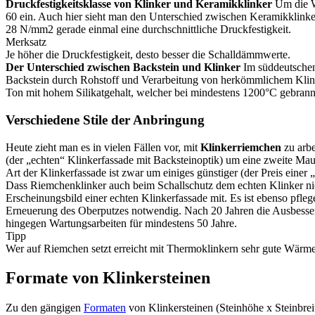
Druckfestigkeitsklasse von Klinker und Keramikklinker
Um die Wi
60 ein. Auch hier sieht man den Unterschied zwischen Keramikklinke
28 N/mm2 gerade einmal eine durchschnittliche Druckfestigkeit.
Merksatz
Je höher die Druckfestigkeit, desto besser die Schalldämmwerte.
Der Unterschied zwischen Backstein und Klinker
Im süddeutschen 
Backstein durch Rohstoff und Verarbeitung von herkömmlichem Klinker
Ton mit hohem Silikatgehalt, welcher bei mindestens 1200°C gebrannt
Verschiedene Stile der Anbringung
Heute zieht man es in vielen Fällen vor, mit
Klinkerriemchen
zu arbe
(der „echten“ Klinkerfassade mit Backsteinoptik) um eine zweite Mau
Art der Klinkerfassade ist zwar um einiges günstiger (der Preis einer
Dass Riemchenklinker auch beim Schallschutz dem echten Klinker nich
Erscheinungsbild einer echten Klinkerfassade mit. Es ist ebenso pfle
Erneuerung des Oberputzes notwendig. Nach 20 Jahren die Ausbesse
hingegen Wartungsarbeiten für mindestens 50 Jahre.
Tipp
Wer auf Riemchen setzt erreicht mit Thermoklinkern sehr gute Wär
Formate von Klinkersteinen
Zu den gängigen
Formaten
von Klinkersteinen (Steinhöhe x Steinbrei