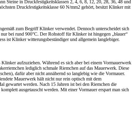
Steine in Druckfestigkeitsklassen 2, 4, 6, 8, 12, 20, 28, 36, 48 und
chsten Druckfestigkeitsklasse 60 N/mm2 gehört, besitzt Klinker mit
inngemäß zum Begriff Klinker verwendet. Dennoch unterscheidet sich
nur bei rund 900°C. Der Rohstoff für Klinker ist hingegen „blauer“
s ist Klinker witterungsbeständiger und allgemein langlebiger.
us Klinker aufzuziehen. Während es sich aber bei einem Vormauerwerk
Klinkerriemchen lediglich schmale Riemchen auf das Mauerwerk. Diese
tschen), dafür aber nicht annähernd so langlebig wie die Vormauer.
endete Mauerwerk hält nicht nur rein optisch mit dem
 Mal gewartet werden. Nach 15 Jahren ist bei den Riemchen die
mplett ausgetauscht werden. Mit einer Vormauer erspart man sich