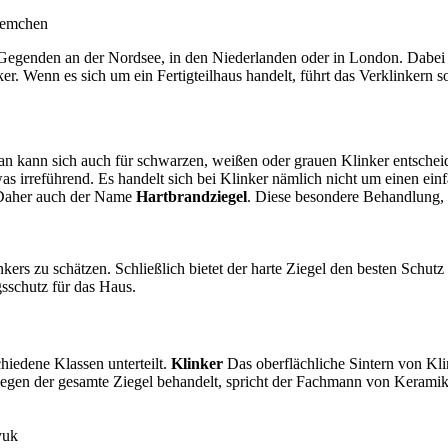
riemchen
n Gegenden an der Nordsee, in den Niederlanden oder in London. Dabei
. Wenn es sich um ein Fertigteilhaus handelt, führt das Verklinkern s
an kann sich auch für schwarzen, weißen oder grauen Klinker entscheide
twas irreführend. Es handelt sich bei Klinker nämlich nicht um einen einf
. Daher auch der Name
Hartbrandziegel
. Diese besondere Behandlung, 
nkers zu schätzen. Schließlich bietet der harte Ziegel den besten Sch
gsschutz für das Haus.
hiedene Klassen unterteilt.
Klinker
Das oberflächliche Sintern von Kli
egen der gesamte Ziegel behandelt, spricht der Fachmann von Keramik
yuk