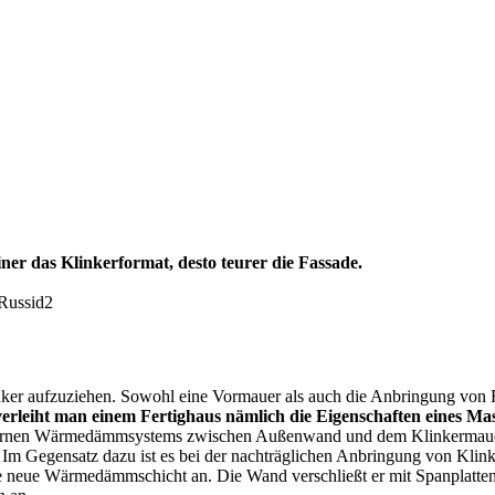
iner das Klinkerformat, desto teurer die Fassade.
sRussid2
inker aufzuziehen. Sowohl eine Vormauer als auch die Anbringung von R
verleiht man einem Fertighaus nämlich die Eigenschaften eines M
odernen Wärmedämmsystems zwischen Außenwand und dem Klinkermauerw
n. Im Gegensatz dazu ist es bei der nachträglichen Anbringung von Kl
 neue Wärmedämmschicht an. Die Wand verschließt er mit Spanplatten