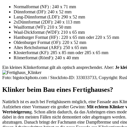
Normalformat (NF) : 240 x 71 mm
Dünnformat (DF): 240 x 52 mm
Lang-Dünnformat (LDF): 290 x 52 mm
2xDünnformat (2DF): 240 x 113 mm
Waalformat (WF): 210 x 50 mm
Waal-Dickformat (WDF): 210 x 65 mm
Hamburger Format (HF) : 220 x 65 mm oder 220 x 55 mm
Oldenburger Format (OF): 220 x 52 mm
Altes Reichsformat (ARF): 250 x 65 mm
Klosterformat (KF): 285 x 85 mm oder 285 x 65 mm
Römerformat (RömF): 240 x 40 mm
Ein kleines Klinkerformat gilt als optisch ansprechender. Aber:
Je kle
Foto: bigstockphoto.com / Stockfoto-ID: 333033733, Copyright: Ru
Klinker beim Bau eines Fertighauses?
Natürlich ist es auch bei Fertighäusern möglich, eine Fassade aus Kl
Aufziehen einer Vormauer ein großer Gewinn:
Mit echtem Klinker 
Wertsteigerun
g. Schon allein dadurch, da das Anbringen eines m
dabei in den meisten Fällen nicht demontiert oder abgetragen werde
abzutragen. Danach bringt der Fachmann eine Dampfbremse und eine