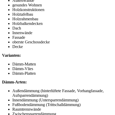
Außenwände
gesundes Wohnen
Holzkonstruktionen
Holztafelbau
Holzrahmenbau
Holzbalkendecken
Dach
Innenwände
Fassade
oberste Geschossdecke
Decke
Varianten:
Dämm-Matten
Dämm-Vlies
Dämm-Platten
Dämm-Arten:
Außendämmung (hinterlüftete Fassade, Vorhangfassade,
Aufsparrendämmung)
Innendämmung (Untersparrendämmung)
Fußbodendämmung (Trittschalldämmung)
Raumtrennwände
Zwischensparrendämmung