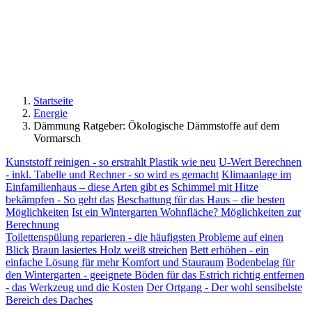
Startseite
Energie
Dämmung Ratgeber: Ökologische Dämmstoffe auf dem
Vormarsch
Kunststoff reinigen - so erstrahlt Plastik wie neu
U-Wert Berechnen
- inkl. Tabelle und Rechner - so wird es gemacht
Klimaanlage im
Einfamilienhaus – diese Arten gibt es
Schimmel mit Hitze
bekämpfen - So geht das
Beschattung für das Haus – die besten
Möglichkeiten
Ist ein Wintergarten Wohnfläche? Möglichkeiten zur
Berechnung
Toilettenspülung reparieren - die häufigsten Probleme auf einen
Blick
Braun lasiertes Holz weiß streichen
Bett erhöhen - ein
einfache Lösung für mehr Komfort und Stauraum
Bodenbelag für
den Wintergarten - geeignete Böden für das
Estrich richtig entfernen
- das Werkzeug und die Kosten
Der Ortgang - Der wohl sensibelste
Bereich des Daches