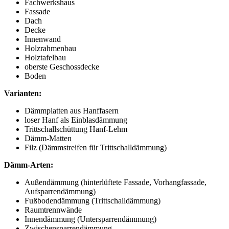
Fachwerkshaus
Fassade
Dach
Decke
Innenwand
Holzrahmenbau
Holztafelbau
oberste Geschossdecke
Boden
Varianten:
Dämmplatten aus Hanffasern
loser Hanf als Einblasdämmung
Trittschallschüttung Hanf-Lehm
Dämm-Matten
Filz (Dämmstreifen für Trittschalldämmung)
Dämm-Arten:
Außendämmung (hinterlüftete Fassade, Vorhangfassade,
Aufsparrendämmung)
Fußbodendämmung (Trittschalldämmung)
Raumtrennwände
Innendämmung (Untersparrendämmung)
Zwischensparrendämmung