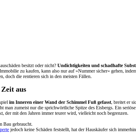
auschäden besitzt oder nicht?
Undichtigkeiten und schadhafte Subs
e Immobilie zu kaufen, kann also nur auf »Nummer sicher« gehen, inde
, doch die rentieren sich in den meisten Fällen.
 Zeit aus
spiel
im Inneren einer Wand der Schimmel Fuß gefasst
, breitet er 
eht man zumeist nur die sprichwörtliche Spitze des Eisbergs. Ein seriö
t, der mit den Jahren immer teurer wird, vielleicht noch begrenzen.
m Bau gebraucht.
perte
jedoch keine Schäden feststellt, hat der Hauskäufer sich immerh