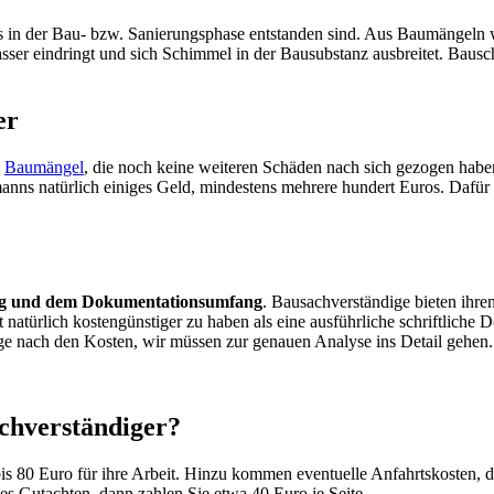
eits in der Bau- bzw. Sanierungsphase entstanden sind. Aus Baumängel
sser eindringt und sich Schimmel in der Bausubstanz ausbreitet. Baus
er
h
Baumängel
, die noch keine weiteren Schäden nach sich gezogen haben.
manns natürlich einiges Geld, mindestens mehrere hundert Euros. Dafür
ung und dem Dokumentationsumfang
. Bausachverständige bieten ihre
 natürlich kostengünstiger zu haben als eine ausführliche schriftlich
ge nach den Kosten, wir müssen zur genauen Analyse ins Detail gehen.
achverständiger?
is 80 Euro für ihre Arbeit. Hinzu kommen eventuelle Anfahrtskosten, 
hes Gutachten, dann zahlen Sie etwa 40 Euro je Seite.