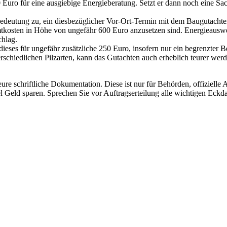
uro für eine ausgiebige Energieberatung. Setzt er dann noch eine Sachv
eutung zu, ein diesbezüglicher Vor-Ort-Termin mit dem Baugutachter 
kosten in Höhe von ungefähr 600 Euro anzusetzen sind. Energieausweis
chlag.
dieses für ungefähr zusätzliche 250 Euro, insofern nur ein begrenzter Be
schiedlichen Pilzarten, kann das Gutachten auch erheblich teurer werd
teure schriftliche Dokumentation. Diese ist nur für Behörden, offiziell
iel Geld sparen. Sprechen Sie vor Auftragserteilung alle wichtigen Ec