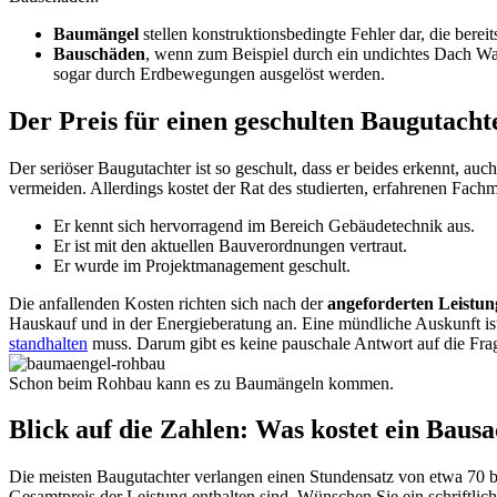
Baumängel
stellen konstruktionsbedingte Fehler dar, die ber
Bauschäden
, wenn zum Beispiel durch ein undichtes Dach Wa
sogar durch Erdbewegungen ausgelöst werden.
Der Preis für einen geschulten Baugutacht
Der seriöser Baugutachter ist so geschult, dass er beides erkennt, auc
vermeiden. Allerdings kostet der Rat des studierten, erfahrenen Fach
Er kennt sich hervorragend im Bereich Gebäudetechnik aus.
Er ist mit den aktuellen Bauverordnungen vertraut.
Er wurde im Projektmanagement geschult.
Die anfallenden Kosten richten sich nach der
angeforderten Leist
Hauskauf und in der Energieberatung an. Eine mündliche Auskunft ist
standhalten
muss. Darum gibt es keine pauschale Antwort auf die Fra
Schon beim Rohbau kann es zu Baumängeln kommen.
Blick auf die Zahlen: Was kostet ein Baus
Die meisten Baugutachter verlangen einen Stundensatz von etwa 70 b
Gesamtpreis der Leistung enthalten sind. Wünschen Sie ein schriftlic