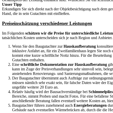
Unser Tipp
Erkundigen Sie sich direkt nach der Objektbesichtigung nach dem ges
Hand, die in sein Gutachten mit einfließen.
Preiseinschätzung verschiedener Leistungen
Im Folgenden
schätzen wir die Preise für unterschiedliche Leist
tatsächlichen Kosten unterscheiden sich je nach Region und Anbieter.
Wenn Sie den Baugutachter zur
Hauskaufberatung
konsultier
inklusive Anfahrt an, für ein Zweifamilienhaus legen Sie noch 
kommt eine kurze schriftliche Notiz hinzu. Für die Beurteilung
Gutachten enthalten.
Eine
schriftliche Dokumentation zur Hauskaufberatung
gib
kann im Zuge der Preisverhandlungen sehr sinnvoll sein, belegt
anstehenden Renovierungs- und Sanierungsmaßnahmen, die seine
Der Baugutachter übernimmt auch Aufträge zur ordnungsgem
müssen nämlich sehr exakt sein, für falsche Daten wäre der E
ungefähr weitere 20 Euro an.
Relativ häufig wird der Bausachverständige bei
Schimmelpilz
Bereiche, nimmt Proben und macht Fotos. Für eine befallene Ste
anschließende Beratung fallen eventuell weitere Kosten an, h
Baugutachter führen zunehmend auch
Energieberatungen
dur
Gebäude nach eventuellen Wärmebrücken ab, durch die die Heiz