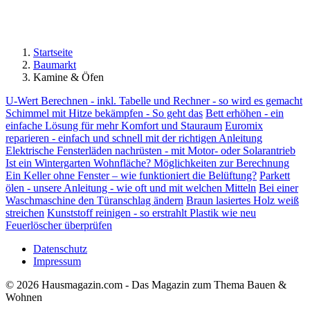
Startseite
Baumarkt
Kamine & Öfen
U-Wert Berechnen - inkl. Tabelle und Rechner - so wird es gemacht
Schimmel mit Hitze bekämpfen - So geht das
Bett erhöhen - ein
einfache Lösung für mehr Komfort und Stauraum
Euromix
reparieren - einfach und schnell mit der richtigen Anleitung
Elektrische Fensterläden nachrüsten - mit Motor- oder Solarantrieb
Ist ein Wintergarten Wohnfläche? Möglichkeiten zur Berechnung
Ein Keller ohne Fenster – wie funktioniert die Belüftung?
Parkett
ölen - unsere Anleitung - wie oft und mit welchen Mitteln
Bei einer
Waschmaschine den Türanschlag ändern
Braun lasiertes Holz weiß
streichen
Kunststoff reinigen - so erstrahlt Plastik wie neu
Feuerlöscher überprüfen
Datenschutz
Impressum
© 2026 Hausmagazin.com - Das Magazin zum Thema Bauen &
Wohnen