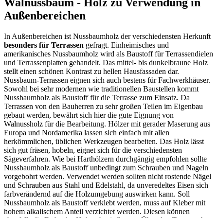
Walnussbaum - Holz zu Verwendung in
Außenbereichen
In Außenbereichen ist Nussbaumholz der verschiedensten Herkunft
besonders für Terrassen
gefragt. Einheimisches und
amerikanisches Nussbaumholz wird als Baustoff für Terrassendielen
und Terrassenplatten gehandelt. Das mittel- bis dunkelbraune Holz
stellt einen schönen Kontrast zu hellen Hausfassaden dar.
Nussbaum-Terrassen eignen sich auch bestens für Fachwerkhäuser.
Sowohl bei sehr modernen wie traditionellen Baustellen kommt
Nussbaumholz als Baustoff für die Terrasse zum Einsatz. Da
Terrassen von den Bauherren zu sehr großen Teilen im Eigenbau
gebaut werden, bewährt sich hier die gute Eignung von
Walnussholz für die Bearbeitung. Hölzer mit gerader Maserung aus
Europa und Nordamerika lassen sich einfach mit allen
herkömmlichen, üblichen Werkzeugen bearbeiten. Das Holz lässt
sich gut fräsen, hobeln, eignet sich für die verschiedensten
Sägeverfahren. Wie bei Harthölzern durchgängig empfohlen sollte
Nussbaumholz als Baustoff unbedingt zum Schrauben und Nageln
vorgebohrt werden. Verwendet werden sollten nicht rostende Nägel
und Schrauben aus Stahl und Edelstahl, da unveredeltes Eisen sich
farbverändernd auf die Holzumgebung auswirken kann. Soll
Nussbaumholz als Baustoff verklebt werden, muss auf Kleber mit
hohem alkalischem Anteil verzichtet werden. Diesen können