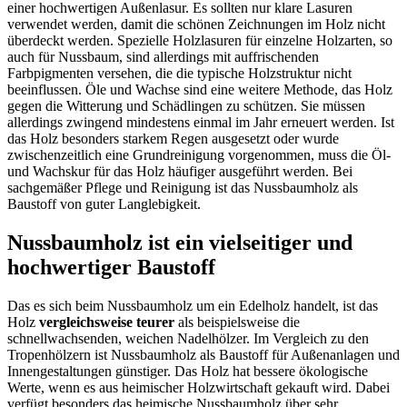
einer hochwertigen Außenlasur. Es sollten nur klare Lasuren
verwendet werden, damit die schönen Zeichnungen im Holz nicht
überdeckt werden. Spezielle Holzlasuren für einzelne Holzarten, so
auch für Nussbaum, sind allerdings mit auffrischenden
Farbpigmenten versehen, die die typische Holzstruktur nicht
beeinflussen. Öle und Wachse sind eine weitere Methode, das Holz
gegen die Witterung und Schädlingen zu schützen. Sie müssen
allerdings zwingend mindestens einmal im Jahr erneuert werden. Ist
das Holz besonders starkem Regen ausgesetzt oder wurde
zwischenzeitlich eine Grundreinigung vorgenommen, muss die Öl-
und Wachskur für das Holz häufiger ausgeführt werden. Bei
sachgemäßer Pflege und Reinigung ist das Nussbaumholz als
Baustoff von guter Langlebigkeit.
Nussbaumholz ist ein vielseitiger und
hochwertiger Baustoff
Das es sich beim Nussbaumholz um ein Edelholz handelt, ist das
Holz
vergleichsweise teurer
als beispielsweise die
schnellwachsenden, weichen Nadelhölzer. Im Vergleich zu den
Tropenhölzern ist Nussbaumholz als Baustoff für Außenanlagen und
Innengestaltungen günstiger. Das Holz hat bessere ökologische
Werte, wenn es aus heimischer Holzwirtschaft gekauft wird. Dabei
verfügt besonders das heimische Nussbaumholz über sehr