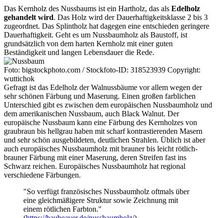
Das Kernholz des Nussbaums ist ein Hartholz, das als
Edelholz
gehandelt wird
. Das Holz wird der Dauerhaftigkeitsklasse 2 bis 3
zugeordnet. Das Splintholz hat dagegen eine entschieden geringere
Dauerhaftigkeit. Geht es um Nussbaumholz als Baustoff, ist
grundsätzlich von dem harten Kernholz mit einer guten
Beständigkeit und langen Lebensdauer die Rede.
Foto: bigstockphoto.com / Stockfoto-ID: 318523939 Copyright:
wuttichok
Gefragt ist das Edelholz der Walnussbäume vor allem wegen der
sehr schönen Färbung und Maserung. Einen großen farblichen
Unterschied gibt es zwischen dem europäischen Nussbaumholz und
dem amerikanischen Nussbaum, auch Black Walnut. Der
europäische Nussbaum kann eine Färbung des Kernholzes von
graubraun bis hellgrau haben mit scharf kontrastierenden Masern
und sehr schön ausgebildeten, deutlichen Strahlen. Üblich ist aber
auch europäisches Nussbaumholz mit brauner bis leicht rötlich-
brauner Färbung mit einer Maserung, deren Streifen fast ins
Schwarz reichen. Europäisches Nussbaumholz hat regional
verschiedene Färbungen.
"So verfügt französisches Nussbaumholz oftmals über
eine gleichmäßigere Struktur sowie Zeichnung mit
einem rötlichen Farbton."
(
https://baubeaver.de/nussbaumholz/
)