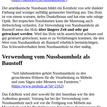
Der amerikanische Nussbaum bildet ein Kernholz von sehr dunkler
Färbung und weniger auffällig gemaserter Streifung aus. Das Holz
ist von einem warmen, tiefen Dunkelbraun und hat eine sehr ruhige
Optik. Bei tropischen Nussbäumen kann die Maserung auch
drehwüchsig verlaufen. Zur Verwendung von Nussbaumholz als
Baustoff muss das Holz
über längere Zeit und sehr gut
getrocknet werden
. Wird das Holz nicht ausreichend achtsam und
gut gesteuert getrocknet, kann es zu Verfärbungen kommen, die den
Wert vom Nussbaumholz als Baustoff erheblich beeinträchtigen.
Das Schwundverhalten beim Nussbaumholz ist eher mäßig.
Verwendung vom Nussbaumholz als
Baustoff
"Seit Jahrhunderten gehört Nussbaumholz zu den
gesuchtesten Hölzern für die Verarbeitung zu Möbeln
und zum Sägen oder Messern von Furnieren."
(
https://www.proholz.at/?id=2162
)
Das Edelholz wird aber sowohl für den Innenbau wie für den
Außenbau genutzt. Vorrang hat bei der Verwendung vom
Nussbaumholz nach wie vor die Fertigung von Möbeln aus