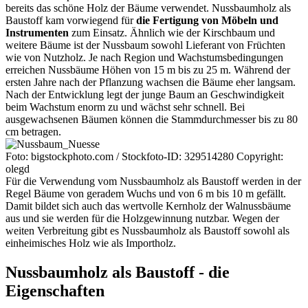
bereits das schöne Holz der Bäume verwendet. Nussbaumholz als
Baustoff kam vorwiegend für
die Fertigung von Möbeln und
Instrumenten
zum Einsatz. Ähnlich wie der Kirschbaum und
weitere Bäume ist der Nussbaum sowohl Lieferant von Früchten
wie von Nutzholz. Je nach Region und Wachstumsbedingungen
erreichen Nussbäume Höhen von 15 m bis zu 25 m. Während der
ersten Jahre nach der Pflanzung wachsen die Bäume eher langsam.
Nach der Entwicklung legt der junge Baum an Geschwindigkeit
beim Wachstum enorm zu und wächst sehr schnell. Bei
ausgewachsenen Bäumen können die Stammdurchmesser bis zu 80
cm betragen.
Foto: bigstockphoto.com / Stockfoto-ID: 329514280 Copyright:
olegd
Für die Verwendung vom Nussbaumholz als Baustoff werden in der
Regel Bäume von geradem Wuchs und von 6 m bis 10 m gefällt.
Damit bildet sich auch das wertvolle Kernholz der Walnussbäume
aus und sie werden für die Holzgewinnung nutzbar. Wegen der
weiten Verbreitung gibt es Nussbaumholz als Baustoff sowohl als
einheimisches Holz wie als Importholz.
Nussbaumholz als Baustoff - die
Eigenschaften