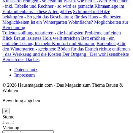
Kunststoff reinigen - so erstrahlt Plastik wie neu
U-Wert Berechnen
- inkl. Tabelle und Rechner - so wird es gemacht
Klimaanlage im
Einfamilienhaus – diese Arten gibt es
Schimmel mit Hitze
bekämpfen - So geht das
Beschattung für das Haus – die besten
Möglichkeiten
Ist ein Wintergarten Wohnfläche? Möglichkeiten zur
Berechnung
Toilettenspülung reparieren - die häufigsten Probleme auf einen
Blick
Braun lasiertes Holz weiß streichen
Bett erhöhen - ein
einfache Lösung für mehr Komfort und Stauraum
Bodenbelag für
den Wintergarten - geeignete Böden für das
Estrich richtig entfernen
- das Werkzeug und die Kosten
Der Ortgang - Der wohl sensibelste
Bereich des Daches
Datenschutz
Impressum
© 2026 Hausmagazin.com - Das Magazin zum Thema Bauen &
Wohnen
Bewertung abgeben
×
Sterne
5
von 5
Meinung