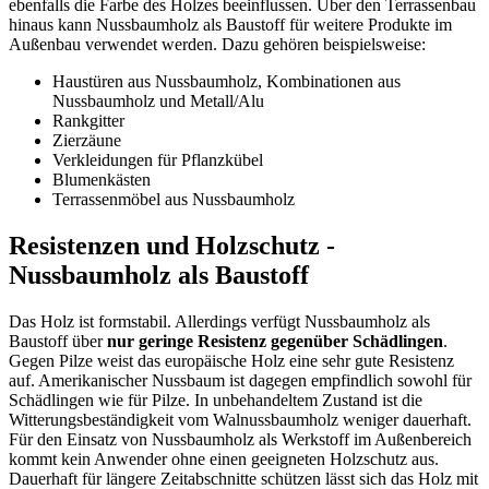
ebenfalls die Farbe des Holzes beeinflussen. Über den Terrassenbau
hinaus kann Nussbaumholz als Baustoff für weitere Produkte im
Außenbau verwendet werden. Dazu gehören beispielsweise:
Haustüren aus Nussbaumholz, Kombinationen aus
Nussbaumholz und Metall/Alu
Rankgitter
Zierzäune
Verkleidungen für Pflanzkübel
Blumenkästen
Terrassenmöbel aus Nussbaumholz
Resistenzen und Holzschutz -
Nussbaumholz als Baustoff
Das Holz ist formstabil. Allerdings verfügt Nussbaumholz als
Baustoff über
nur geringe Resistenz gegenüber Schädlingen
.
Gegen Pilze weist das europäische Holz eine sehr gute Resistenz
auf. Amerikanischer Nussbaum ist dagegen empfindlich sowohl für
Schädlingen wie für Pilze. In unbehandeltem Zustand ist die
Witterungsbeständigkeit vom Walnussbaumholz weniger dauerhaft.
Für den Einsatz von Nussbaumholz als Werkstoff im Außenbereich
kommt kein Anwender ohne einen geeigneten Holzschutz aus.
Dauerhaft für längere Zeitabschnitte schützen lässt sich das Holz mit