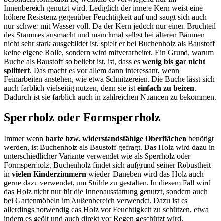
Innenbereich genutzt wird. Lediglich der innere Kern weist eine
höhere Resistenz gegenüber Feuchtigkeit auf und saugt sich auch
nur schwer mit Wasser voll. Da der Kern jedoch nur einen Bruchteil
des Stammes ausmacht und manchmal selbst bei älteren Bäumen
nicht sehr stark ausgebildet ist, spielt er bei Buchenholz als Baustoff
keine eigene Rolle, sondern wird mitverarbeitet. Ein Grund, warum
Buche als Baustoff so beliebt ist, ist, dass es
wenig bis gar nicht
splittert
. Das macht es vor allem dann interessant, wenn
Feinarbeiten anstehen, wie etwa Schnitzereien. Die Buche lässt sich
auch farblich vielseitig nutzen, denn sie ist
einfach zu beizen
.
Dadurch ist sie farblich auch in zahlreichen Nuancen zu bekommen.
Sperrholz oder Formsperrholz
Immer wenn
harte bzw. widerstandsfähige Oberflächen
benötigt
werden, ist Buchenholz als Baustoff gefragt. Das Holz wird dazu in
unterschiedlicher Variante verwendet wie als Sperrholz oder
Formsperrholz. Buchenholz findet sich aufgrund seiner Robustheit
in
vielen Kinderzimmern
wieder. Daneben wird das Holz auch
gerne dazu verwendet, um Stühle zu gestalten. In diesem Fall wird
das Holz nicht nur für die Innenausstattung genutzt, sondern auch
bei Gartenmöbeln im Außenbereich verwendet. Dazu ist es
allerdings notwendig das Holz vor Feuchtigkeit zu schützen, etwa
indem es geölt und auch direkt vor Regen geschützt wird.