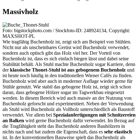
Massivholz
Foto: bigstockphoto.com / Stockfoto-ID: 248924134, Copyright:
MAXSHOT-PL
Wie tragfähig Buchenholz ist, zeigt sich am Beispiel von Stühlen.
Nicht nur als unscheinbares Gerüst wird Buchenholz verwendet,
sondern auch optisch gibt das Holz viel her. Der Vorteil von
Buchenholz ist, dass es sich einfach biegen lässt und dabei seine
Stabilität behält. Als Stuhl machte Buchenholz sogar Karriere, denn
der
klassische Thonet-Stuhl ist aus gebogenem Buchenholz
und
ist heute noch häufig in den traditionellen Wiener Cafés zu finden.
Buchenholz wird aber auch in moderner Auflage wieder gerne für
Stühle genutzt. Wie stabil das gebogene Holz ist, zeigt sich schon
daran, dass gebogene Hölzer sogar im Tagwerkbau eingesetzt
werden. In diesem Bereich wird auch massiv an der Nutzung von
Buchenholz geforscht und experimentiert. Neben der Verwendung
als Stuhl wird Buchenholz als Vollholz unterschiedlich als Baustoff
verwendet. Vor allem bei
Spezialanfertigungen mit Schnitzereien
an Balken
wird gerne Buchenholz dafür verwendet. Im Bezug auf
die Tragfähigkeit steht das Buchenholz anderen Bauhölzern in
nichts nach und hat zudem die Eigenschaft, dass es
sehr elastisch
ist. In der konventionellen Bauweise spielt das Buchenholz als