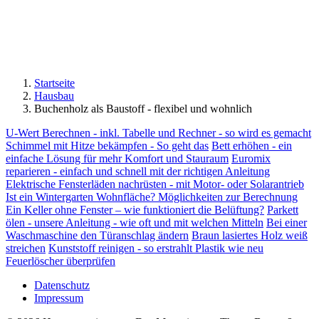
Startseite
Hausbau
Buchenholz als Baustoff - flexibel und wohnlich
U-Wert Berechnen - inkl. Tabelle und Rechner - so wird es gemacht
Schimmel mit Hitze bekämpfen - So geht das
Bett erhöhen - ein
einfache Lösung für mehr Komfort und Stauraum
Euromix
reparieren - einfach und schnell mit der richtigen Anleitung
Elektrische Fensterläden nachrüsten - mit Motor- oder Solarantrieb
Ist ein Wintergarten Wohnfläche? Möglichkeiten zur Berechnung
Ein Keller ohne Fenster – wie funktioniert die Belüftung?
Parkett
ölen - unsere Anleitung - wie oft und mit welchen Mitteln
Bei einer
Waschmaschine den Türanschlag ändern
Braun lasiertes Holz weiß
streichen
Kunststoff reinigen - so erstrahlt Plastik wie neu
Feuerlöscher überprüfen
Datenschutz
Impressum