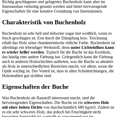
Richtig geschlagenes und gelagertes Buchenholz kann aber im
Innenausbau vielseitig genutzt werden und bietet hervorragende
Eigenschaften für eine kreative Gestaltung von Innenräumen.
Charakteristik von Buchenholz
Buchenholz ist sehr hell und teilweise sogar fast weißlich, wenn es
frisch geschlagen ist. Erst durch die Dämpfung bzw. Trocknung
erhält das Holz seine charakteristische rötliche Farbe. Buchenholz ist
allerdings ein lebendiger Werkstoff, denn
unter Lichteinfluss kann
es wieder heller werden
. Typisch für die Buche ist das Kernholz,
das häufig eine andere Färbung hat. Gelegentlich kann die Färbung
auch in anderen Holzschichten auftreten, was die Buche so attraktiv
als Holz in unterschiedlichen Bereichen macht, vor allem, wenn die
Optik wichtig ist. Der Vorteil ist, dass in allen Schnittrichtungen, die
Holzstrahlen gut sichtbar sind.
Eigenschaften der Buche
Was Buchenholz als Baustoff interessant macht, sind die
hervorragenden Eigenschaften. Die Buche ist ein
schweres Holz
mit einer hohen Dichte
von durchschnittlich 680 kg/m3. Zudem ist
es ein sehr schweres Holz, das jedoch bei Feuchtigkeit nicht
besonders formstabil ist, weshalb es vorwiegend nur im