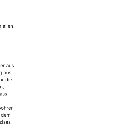
ialien
 er aus
g aus
ür die
n,
dass
bohrer
r dem
zises