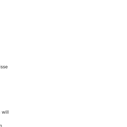
isse
will
n