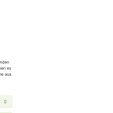
enden
hen es
ne aus