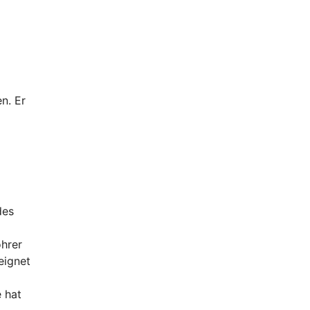
en. Er
des
ohrer
eignet
 hat