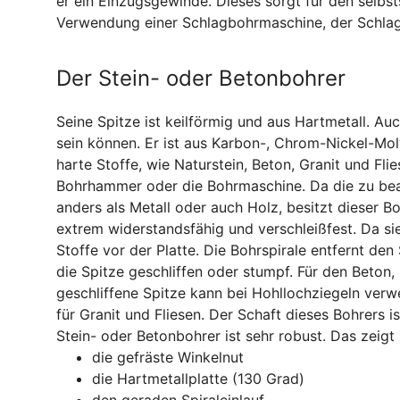
er ein Einzugsgewinde. Dieses sorgt für den selb
Verwendung einer Schlagbohrmaschine, der Schlag
Der Stein- oder Betonbohrer
Seine Spitze ist keilförmig und aus Hartmetall. Au
sein können. Er ist aus Karbon-, Chrom-Nickel-Mo
harte Stoffe, wie Naturstein, Beton, Granit und Fli
Bohrhammer oder die Bohrmaschine. Da die zu bea
anders als Metall oder auch Holz, besitzt dieser Bo
extrem widerstandsfähig und verschleißfest. Da sie
Stoffe vor der Platte. Die Bohrspirale entfernt d
die Spitze geschliffen oder stumpf. Für den Beton
geschliffene Spitze kann bei Hohllochziegeln verw
für Granit und Fliesen. Der Schaft dieses Bohrers 
Stein- oder Betonbohrer ist sehr robust. Das zeigt 
die gefräste Winkelnut
die Hartmetallplatte (130 Grad)
den geraden Spiraleinlauf