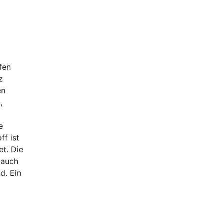
fen
z
en
,
e
ff ist
et. Die
 auch
d. Ein