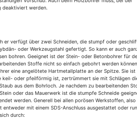
stständigen Vorschub. Auch beim Holzbohrer muss, bei der
 deaktiviert werden.
ch er verfügt über zwei Schneiden, die stumpf oder geschlif
lybdän- oder Werkzeugstahl gefertigt. So kann er auch gan
esen bohren. Geeignet ist der Stein- oder Betonbohrer für d
rbeitenden Stoffe nicht so einfach gebohrt werden können
hrer eine angelötete Hartmetallplatte an der Spitze. Sie ist
 keil- oder pfeilförmig ist, zertrümmert sie mit Schlägen di
en Staub aus dem Bohrloch. Je nachdem zu bearbeitenden Sto
, Stein oder das Mauerwerk ist die stumpfe Schneide geeign
endet werden. Generell bei allen porösen Werkstoffen, also
ist entweder mit einem SDS-Anschluss ausgestattet oder run
sich durch: