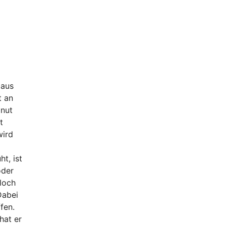
 aus
t an
lnut
t
wird
t, ist
oder
loch
Dabei
fen.
hat er