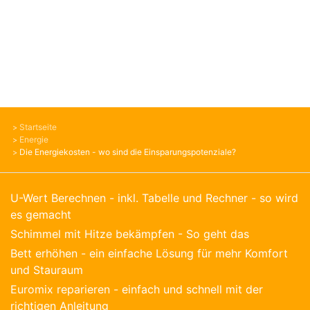
Startseite
Energie
Die Energiekosten - wo sind die Einsparungspotenziale?
U-Wert Berechnen - inkl. Tabelle und Rechner - so wird
es gemacht
Schimmel mit Hitze bekämpfen - So geht das
Bett erhöhen - ein einfache Lösung für mehr Komfort
und Stauraum
Euromix reparieren - einfach und schnell mit der
richtigen Anleitung